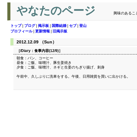
やなたのページ
興味のあるこ
トップ
|
ブログ
|
掲示板
|
国際結婚
|
セブ
|
登山
プロフィール
|
更新情報
|
旧掲示板
2012.12.09 （Sun）
［/Diary：
食事内容(12/9)
］
朝食：パン、コーヒー
昼食：ご飯、味噌汁、豚生姜焼き
夕食：ご飯、味噌汁、ネギと生姜のちぎり揚げ、刺身
午前中、久しぶりに洗車をする。午後、日用雑貨を買いに出かける。