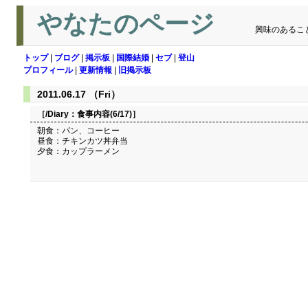
やなたのページ
興味のあるこ
トップ
|
ブログ
|
掲示板
|
国際結婚
|
セブ
|
登山
プロフィール
|
更新情報
|
旧掲示板
2011.06.17 （Fri）
［/Diary：
食事内容(6/17)
］
朝食：パン、コーヒー
昼食：チキンカツ丼弁当
夕食：カップラーメン