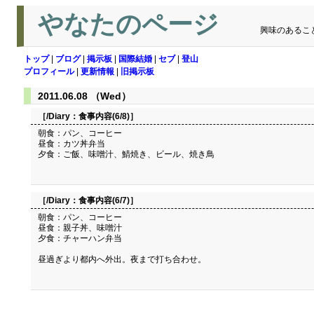
やなたのページ
興味のあるこ
トップ
|
ブログ
|
掲示板
|
国際結婚
|
セブ
|
登山
プロフィール
|
更新情報
|
旧掲示板
2011.06.08 （Wed）
［/Diary：
食事内容(6/8)
］
朝食：パン、コーヒー
昼食：カツ丼弁当
夕食：ご飯、味噌汁、鯖焼き、ビール、焼き鳥
［/Diary：
食事内容(6/7)
］
朝食：パン、コーヒー
昼食：親子丼、味噌汁
夕食：チャーハン弁当
昼過ぎより都内へ外出。夜まで打ち合わせ。