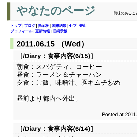
やなたのページ
興味のあるこ
トップ
|
ブログ
|
掲示板
|
国際結婚
|
セブ
|
登山
プロフィール
|
更新情報
|
旧掲示板
2011.06.15 （Wed）
［/Diary：
食事内容(6/15)
］
朝食：スパゲティ、コーヒー
昼食：ラーメン＆チャーハン
夕食：ご飯、味噌汁、豚キムチ炒め
昼前より都内へ外出。
Posted at 2011
［/Diary：
食事内容(6/14)
］