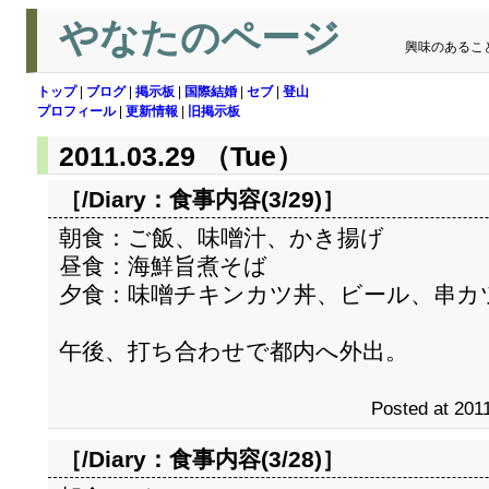
やなたのページ
興味のあるこ
トップ
|
ブログ
|
掲示板
|
国際結婚
|
セブ
|
登山
プロフィール
|
更新情報
|
旧掲示板
2011.03.29 （Tue）
［/Diary：
食事内容(3/29)
］
朝食：ご飯、味噌汁、かき揚げ
昼食：海鮮旨煮そば
夕食：味噌チキンカツ丼、ビール、串カ
午後、打ち合わせで都内へ外出。
Posted at 2011
［/Diary：
食事内容(3/28)
］