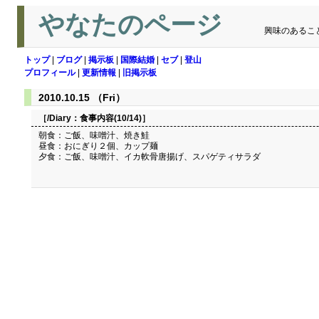
やなたのページ
興味のあるこ
トップ
|
ブログ
|
掲示板
|
国際結婚
|
セブ
|
登山
プロフィール
|
更新情報
|
旧掲示板
2010.10.15 （Fri）
［/Diary：
食事内容(10/14)
］
朝食：ご飯、味噌汁、焼き鮭
昼食：おにぎり２個、カップ麺
夕食：ご飯、味噌汁、イカ軟骨唐揚げ、スパゲティサラダ