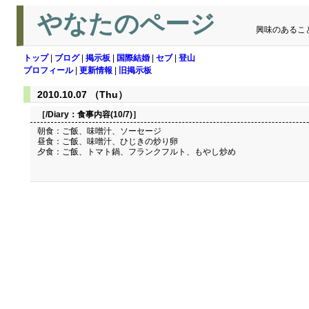
やなたのページ
興味のあるこ
トップ
|
ブログ
|
掲示板
|
国際結婚
|
セブ
|
登山
プロフィール
|
更新情報
|
旧掲示板
2010.10.07 （Thu）
［/Diary：
食事内容(10/7)
］
朝食：ご飯、味噌汁、ソーセージ
昼食：ご飯、味噌汁、ひじきの炒り卵
夕食：ご飯、トマト鍋、フランクフルト、もやし炒め