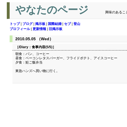
やなたのページ
興味のあるこ
トップ
|
ブログ
|
掲示板
|
国際結婚
|
セブ
|
登山
プロフィール
|
更新情報
|
旧掲示板
2010.05.05 （Wed）
［/Diary：
食事内容(5/5)
］
朝食：パン、コーヒー
昼食：ベーコンレタスバーガー、フライドポテト、アイスコーヒー
夕食：鮭ご飯弁当
東急ハンズへ買い物に行く。