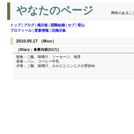
やなたのページ
興味のあるこ
トップ
|
ブログ
|
掲示板
|
国際結婚
|
セブ
|
登山
プロフィール
|
更新情報
|
旧掲示板
2010.05.17 （Mon）
［/Diary：
食事内容(5/17)
］
朝食：ご飯、味噌汁、ソーセージ、海苔
昼食：パン、コーヒー牛乳
夕食：ご飯、味噌汁、カルビとニンニクの芽炒め