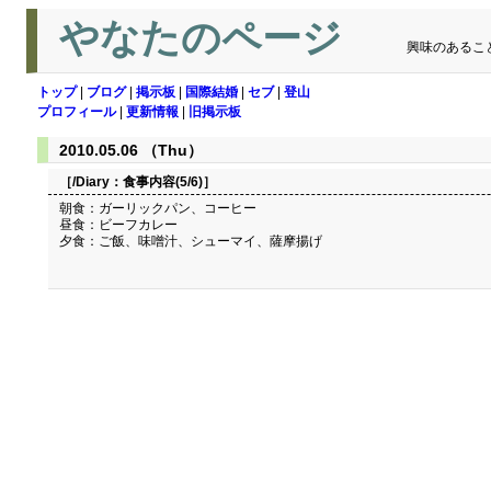
やなたのページ
興味のあるこ
トップ
|
ブログ
|
掲示板
|
国際結婚
|
セブ
|
登山
プロフィール
|
更新情報
|
旧掲示板
2010.05.06 （Thu）
［/Diary：
食事内容(5/6)
］
朝食：ガーリックパン、コーヒー
昼食：ビーフカレー
夕食：ご飯、味噌汁、シューマイ、薩摩揚げ