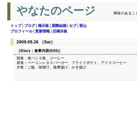
やなたのページ
興味のあるこ
トップ
|
ブログ
|
掲示板
|
国際結婚
|
セブ
|
登山
プロフィール
|
更新情報
|
旧掲示板
2009.09.26 （Sat）
［/Diary：
食事内容(9/26)
］
朝食：食パン２枚、コーヒー
昼食：ベーコンレタスバーガー、フライドポテト、アイスコーヒー
夕食：ご飯、味噌汁、薩摩揚げ、かき揚げ