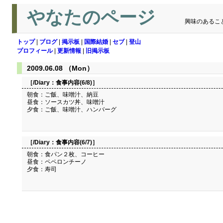
やなたのページ
興味のあるこ
トップ
|
ブログ
|
掲示板
|
国際結婚
|
セブ
|
登山
プロフィール
|
更新情報
|
旧掲示板
2009.06.08 （Mon）
［/Diary：
食事内容(6/8)
］
朝食：ご飯、味噌汁、納豆
昼食：ソースカツ丼、味噌汁
夕食：ご飯、味噌汁、ハンバーグ
［/Diary：
食事内容(6/7)
］
朝食：食パン２枚、コーヒー
昼食：ペペロンチーノ
夕食：寿司