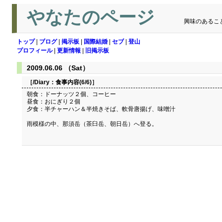
やなたのページ
興味のあるこ
トップ
|
ブログ
|
掲示板
|
国際結婚
|
セブ
|
登山
プロフィール
|
更新情報
|
旧掲示板
2009.06.06 （Sat）
［/Diary：
食事内容(6/6)
］
朝食：ドーナッツ２個、コーヒー
昼食：おにぎり２個
夕食：半チャーハン＆半焼きそば、軟骨唐揚げ、味噌汁
雨模様の中、那須岳（茶臼岳、朝日岳）へ登る。