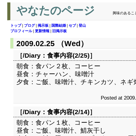
やなたのページ
興味のあるこ
トップ
|
ブログ
|
掲示板
|
国際結婚
|
セブ
|
登山
プロフィール
|
更新情報
|
旧掲示板
2009.02.25 （Wed）
［/Diary：
食事内容(2/25)
］
朝食：食パン２枚、コーヒー
昼食：チャーハン、味噌汁
夕食：ご飯、味噌汁、チキンカツ、ネギ
Posted at 2009
［/Diary：
食事内容(2/14)
］
朝食：食パン１枚、コーヒー
昼食：ご飯、味噌汁、鯖灰干し