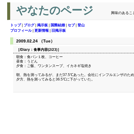
やなたのページ
興味のあるこ
トップ
|
ブログ
|
掲示板
|
国際結婚
|
セブ
|
登山
プロフィール
|
更新情報
|
旧掲示板
2009.02.24 （Tue）
［/Diary：
食事内容(2/23)
］
朝食：食パン１枚、コーヒー
昼食：うどん
夕食：ご飯、ワンタンスープ、イカネギ塩焼き
朝、熱を測ってみるが、まだ37.5℃あった。会社にインフルエンザのた
夕方、熱を測ってみると36.5℃に下がっていた。