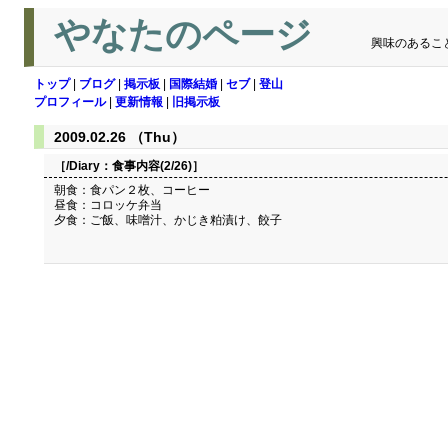
やなたのページ
興味のあるこ
トップ
|
ブログ
|
掲示板
|
国際結婚
|
セブ
|
登山
プロフィール
|
更新情報
|
旧掲示板
2009.02.26 （Thu）
［/Diary：
食事内容(2/26)
］
朝食：食パン２枚、コーヒー
昼食：コロッケ弁当
夕食：ご飯、味噌汁、かじき粕漬け、餃子