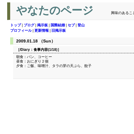
やなたのページ
興味のあるこ
トップ
|
ブログ
|
掲示板
|
国際結婚
|
セブ
|
登山
プロフィール
|
更新情報
|
旧掲示板
2009.01.18 （Sun）
［/Diary：
食事内容(1/18)
］
朝食：パン、コーヒー
昼食：おにぎり２個
夕食：ご飯、味噌汁、タラの芽の天ぷら、餃子