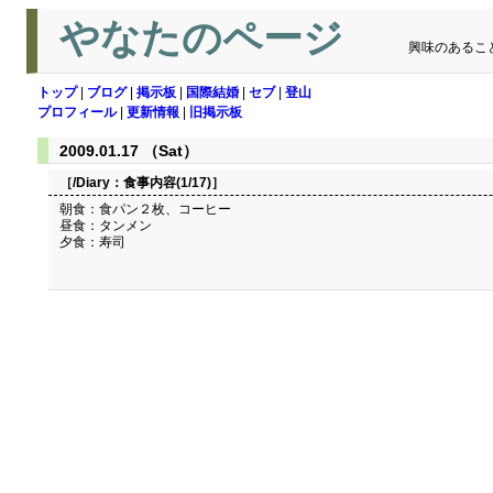
やなたのページ
興味のあるこ
トップ
|
ブログ
|
掲示板
|
国際結婚
|
セブ
|
登山
プロフィール
|
更新情報
|
旧掲示板
2009.01.17 （Sat）
［/Diary：
食事内容(1/17)
］
朝食：食パン２枚、コーヒー
昼食：タンメン
夕食：寿司