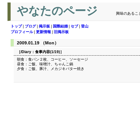
やなたのページ
興味のあるこ
トップ
|
ブログ
|
掲示板
|
国際結婚
|
セブ
|
登山
プロフィール
|
更新情報
|
旧掲示板
2009.01.19 （Mon）
［/Diary：
食事内容(1/19)
］
朝食：食パン２枚、コーヒー、ソーセージ
昼食：ご飯、味噌汁、ちゃんこ鍋
夕食：ご飯、豚汁、メカジキパター焼き