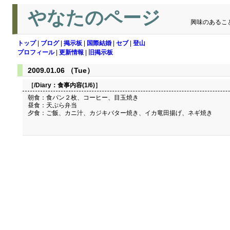
やなたのページ
興味のあるこ
トップ
|
ブログ
|
掲示板
|
国際結婚
|
セブ
|
登山
プロフィール
|
更新情報
|
旧掲示板
2009.01.06 （Tue）
［/Diary：
食事内容(1/6)
］
朝食：食パン２枚、コーヒー、目玉焼き
昼食：天ぷら弁当
夕食：ご飯、カニ汁、カジキバター焼き、イカ竜田揚げ、ネギ焼き