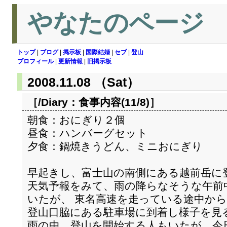
やなたのページ
トップ
|
ブログ
|
掲示板
|
国際結婚
|
セブ
|
登山
プロフィール
|
更新情報
|
旧掲示板
2008.11.08 （Sat）
［/Diary：
食事内容(11/8)
］
朝食：おにぎり２個
昼食：ハンバーグセット
夕食：鍋焼きうどん、ミニおにぎり
早起きし、富士山の南側にある越前岳に
天気予報をみて、雨の降らなそうな午前
いたが、 東名高速を走っている途中か
登山口脇にある駐車場に到着し様子を見
雨の中、登山を開始する人もいたが、今