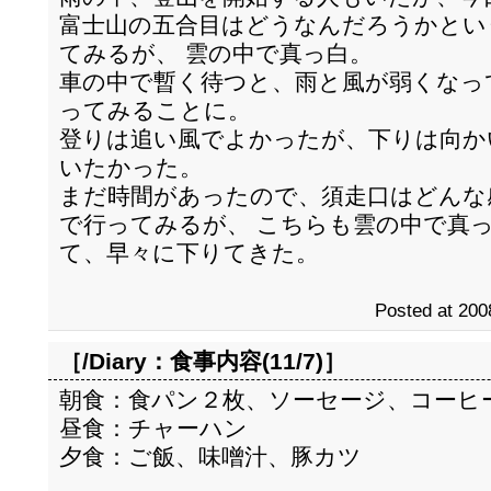
富士山の五合目はどうなんだろうかとい
てみるが、 雲の中で真っ白。
車の中で暫く待つと、雨と風が弱くなっ
ってみることに。
登りは追い風でよかったが、下りは向か
いたかった。
まだ時間があったので、須走口はどんな
で行ってみるが、 こちらも雲の中で真
て、早々に下りてきた。
Posted at 200
［/Diary：
食事内容(11/7)
］
朝食：食パン２枚、ソーセージ、コーヒ
昼食：チャーハン
夕食：ご飯、味噌汁、豚カツ