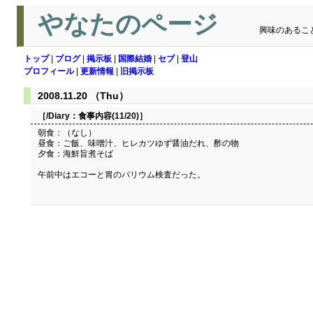
やなたのページ
興味のあるこ
トップ
|
ブログ
|
掲示板
|
国際結婚
|
セブ
|
登山
プロフィール
|
更新情報
|
旧掲示板
2008.11.20 （Thu）
［/Diary：
食事内容(11/20)
］
朝食：（なし）
昼食：ご飯、味噌汁、ヒレカツゆず醤油だれ、酢の物
夕食：海鮮旨煮そば
午前中はエコーと胃のバリウム検査だった。