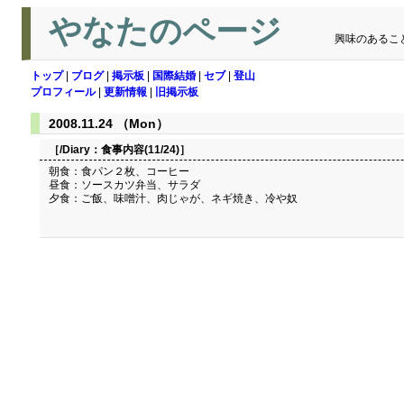
やなたのページ
興味のあるこ
トップ
|
ブログ
|
掲示板
|
国際結婚
|
セブ
|
登山
プロフィール
|
更新情報
|
旧掲示板
2008.11.24 （Mon）
［/Diary：
食事内容(11/24)
］
朝食：食パン２枚、コーヒー
昼食：ソースカツ弁当、サラダ
夕食：ご飯、味噌汁、肉じゃが、ネギ焼き、冷や奴