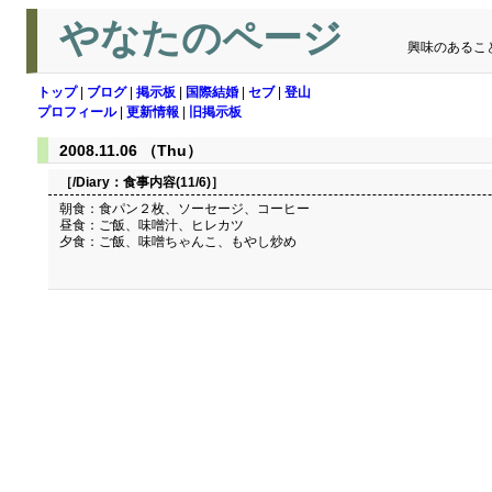
やなたのページ
興味のあるこ
トップ
|
ブログ
|
掲示板
|
国際結婚
|
セブ
|
登山
プロフィール
|
更新情報
|
旧掲示板
2008.11.06 （Thu）
［/Diary：
食事内容(11/6)
］
朝食：食パン２枚、ソーセージ、コーヒー
昼食：ご飯、味噌汁、ヒレカツ
夕食：ご飯、味噌ちゃんこ、もやし炒め