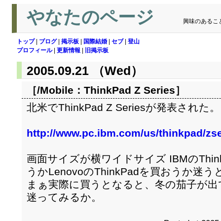
やなたのページ
興味のあるこ
トップ
|
ブログ
|
掲示板
|
国際結婚
|
セブ
|
登山
プロフィール
|
更新情報
|
旧掲示板
2005.09.21 （Wed）
［/Mobile：
ThinkPad Z Series
］
北米でThinkPad Z Seriesが発表された。
http://www.pc.ibm.com/us/thinkpad/zse
画面サイズが横ワイドサイズ IBMのThinkP
うかLenovoのThinkPadを買おうか迷
まぁ実際に買うとなると、冬の茄子が出
迷ってみるか。