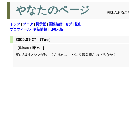
やなたのページ
興味のあるこ
トップ
|
ブログ
|
掲示板
|
国際結婚
|
セブ
|
登山
プロフィール
|
更新情報
|
旧掲示板
2005.09.27 （Tue）
［/Linux：
時々、
］
家にSUNマシンが欲しくなるのは、やはり職業病なのだろうか？