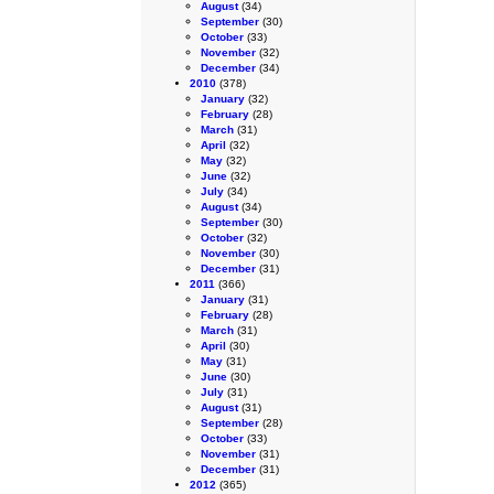
August
(34)
September
(30)
October
(33)
November
(32)
December
(34)
2010
(378)
January
(32)
February
(28)
March
(31)
April
(32)
May
(32)
June
(32)
July
(34)
August
(34)
September
(30)
October
(32)
November
(30)
December
(31)
2011
(366)
January
(31)
February
(28)
March
(31)
April
(30)
May
(31)
June
(30)
July
(31)
August
(31)
September
(28)
October
(33)
November
(31)
December
(31)
2012
(365)