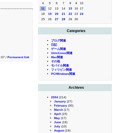
4
5
6
7
8
9
10
11
12
13
14
15
16
17
18
19
20
21
22
23
24
25
26
27
28
29
30
Categories
ブログ関連
日記
ゲーム関連
Unix/Linux関連
1:07 /
Permanent link
Mac関連
その他
モバイル関連
フィリピン関連
PC/Windows関連
Archives
2004
(214)
January
(27)
February
(30)
March
(17)
April
(15)
May
(17)
June
(16)
July
(10)
August
(19)