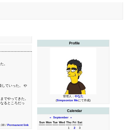
Profile
来た。
陸していった。 や
管理人：
やなた
上までやってきた。
(
Simpsonize Me
にて作成)
になるところだっ
Calendar
«
September
»
Sun
Mon
Tue
Wed
Thu
Fri
Sat
3:38 /
Permanent link
1
2
3