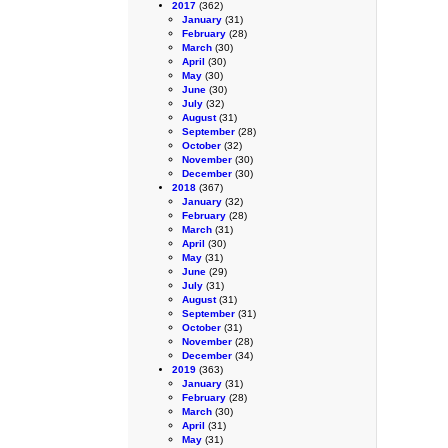
2017
(362)
January
(31)
February
(28)
March
(30)
April
(30)
May
(30)
June
(30)
July
(32)
August
(31)
September
(28)
October
(32)
November
(30)
December
(30)
2018
(367)
January
(32)
February
(28)
March
(31)
April
(30)
May
(31)
June
(29)
July
(31)
August
(31)
September
(31)
October
(31)
November
(28)
December
(34)
2019
(363)
January
(31)
February
(28)
March
(30)
April
(31)
May
(31)