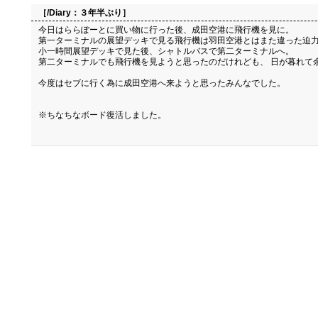
［/Diary：
３年半ぶり
］
今日はららぽーとに買い物に行った後、成田空港に飛行機を見に。
第一ターミナルの展望デッキで見る飛行機は羽田空港とはまた違った迫力
小一時間展望デッキで見た後、シャトルバスで第二ターミナルへ。
第二ターミナルでも飛行機を見ようと思ったのだけれども、 日が暮れて
今度はセブに行く為に成田空港へ来ようと思ったみんなでした。
※ちなちなボード復活しました。