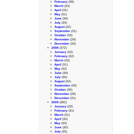
February
(36)
March
(33)
April
(31)
May
(31)
June
(30)
July
(35)
August
(32)
September
(31)
October
(33)
November
(29)
December
(33)
2008
(372)
January
(33)
February
(32)
March
(33)
April
(31)
May
(32)
June
(30)
July
(30)
August
(32)
September
(30)
October
(30)
November
(28)
December
(31)
2009
(382)
January
(29)
February
(31)
March
(31)
April
(30)
May
(33)
June
(30)
July
(35)