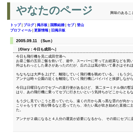
やなたのページ
興味のあるこ
トップ
|
ブログ
|
掲示板
|
国際結婚
|
セブ
|
登山
プロフィール
|
更新情報
|
旧掲示板
2005.09.11 （Sun）
［/Diary：
今日も成田へ
］
今日も飛行機を見に成田空港へ
お昼ご飯の五目ご飯を炊いて、途中、スーパーに寄ってお総菜などを買い
外はもわっとした暑さがあったのだが、丘の上は風が吹いて暑さはそれほ
ちなちなは大声を上げて、離陸していく飛行機を眺めている。（もう少
アンナは時々公園の近くを離陸していく飛行機にバイバイと挨拶しながら
今日は日曜日なのでセブへの直行便があるけど、 第二ターミナル側の暫定
はり、あの飛行機に乗ってセブに行きたいという気持ちがどこからとも
もう少し見ていこうと思っていたら、遠くの方から真っ黒な雲のが向かっ
こりゃもうすぐ雨が降るなと思ってたら、冷たい風が吹き始めた直後に土
た。
アンナが２歳になると４人分の運賃が必要になるから、 その前にセブに