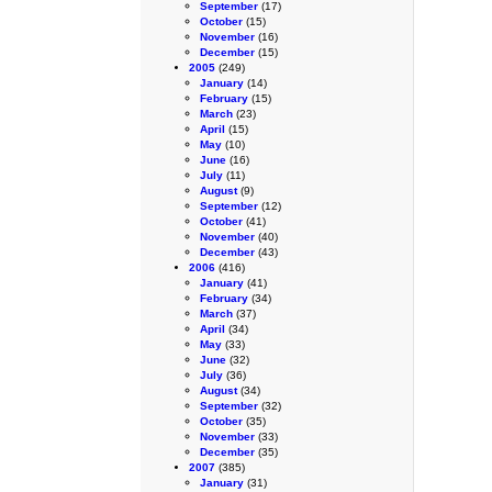
September
(17)
October
(15)
November
(16)
December
(15)
2005
(249)
January
(14)
February
(15)
March
(23)
April
(15)
May
(10)
June
(16)
July
(11)
August
(9)
September
(12)
October
(41)
November
(40)
December
(43)
2006
(416)
January
(41)
February
(34)
March
(37)
April
(34)
May
(33)
June
(32)
July
(36)
August
(34)
September
(32)
October
(35)
November
(33)
December
(35)
2007
(385)
January
(31)