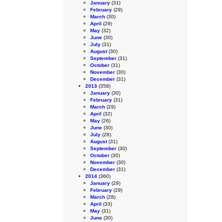
January
(31)
February
(29)
March
(30)
April
(29)
May
(32)
June
(30)
July
(31)
August
(30)
September
(31)
October
(31)
November
(30)
December
(31)
2013
(358)
January
(30)
February
(31)
March
(29)
April
(32)
May
(26)
June
(30)
July
(28)
August
(31)
September
(30)
October
(30)
November
(30)
December
(31)
2014
(360)
January
(29)
February
(29)
March
(28)
April
(33)
May
(31)
June
(30)