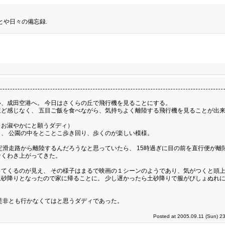
とや日々の備忘録.
、成田空港へ。 今日はさくらの丘で飛行機を見ることにする。
ど感じなく、 五目ご飯を食べながら、気持ちよく離陸する飛行機を見ることが出
しお淑やかにと願うダディ）
、 公園の中をとことこ歩き回り、歩くのが楽しい模様。
滑走路から離陸するんだろうなと思っていたら、 15時過ぎに目の前を直行便が離
なくわき上がってきた。
てくるのが見え、 その様子はまるで映画の１シーンのようであり、気がつくと頭
砂降りとなったので家に帰ることに。 少し遅かったら土砂降りで服がびしょぬれ
是非とも行かなくてはと思うダディであった。
Posted at 2005.09.11 (Sun) 2