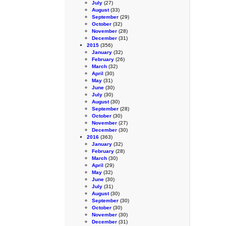
July
(27)
August
(33)
September
(29)
October
(32)
November
(28)
December
(31)
2015
(356)
January
(32)
February
(26)
March
(32)
April
(30)
May
(31)
June
(30)
July
(30)
August
(30)
September
(28)
October
(30)
November
(27)
December
(30)
2016
(363)
January
(32)
February
(28)
March
(30)
April
(29)
May
(32)
June
(30)
July
(31)
August
(30)
September
(30)
October
(30)
November
(30)
December
(31)