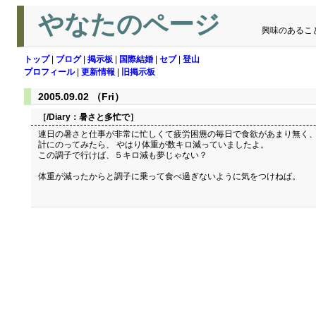
やなたのページ
興味のあるこ
トップ
|
ブログ
|
掲示板
|
国際結婚
|
セブ
|
登山
プロフィール
|
更新情報
|
旧掲示板
2005.09.02 （Fri）
［/Diary：
暑さと多忙で
］
連日の暑さと仕事が非常に忙しくて疲労困憊の毎日で食欲があまり無く、
計にのってみたら、 やはり体重が数キロ減っていましたよ。
この調子で行けば、５キロ減も夢じゃない？
体重が減ったからと調子に乗って食べ過ぎないように気をつけねば。