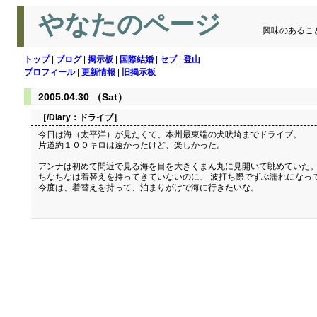
やなたのページ
興味のあるこ
トップ
|
ブログ
|
掲示板
|
国際結婚
|
セブ
|
登山
プロフィール
|
更新情報
|
旧掲示板
2005.04.30 （Sat）
［/Diary：
ドライブ
］
今日は海（太平洋）が見たくて、本州最東端の犬吠埼までドライブ。
片道約１００キロは遠かったけど、楽しかった。
アンナは初めて間近で見る海を目を大きくまん丸に見開いて眺めていた
ちなちなは着替えを持ってきていないのに、 波打ち際でずぶ濡れになっ
今度は、着替えを持って、泊まりがけで海に行きたいな。