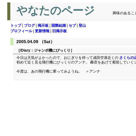
やなたのページ
興味のあるこ
トップ
|
ブログ
|
掲示板
|
国際結婚
|
セブ
|
登山
プロフィール
|
更新情報
|
旧掲示板
2005.04.09 （Sat）
［/Diary：
ジャンボ機にびっくり
］
今日は天気がよかったので、おにぎりを持って成田空港近くの
さくらの
初めて近く見る飛行機にびっくりのアンナ。 轟音をあげて着陸していく
今度は、あの飛行機に乗ってみようね。 ＞アンナ