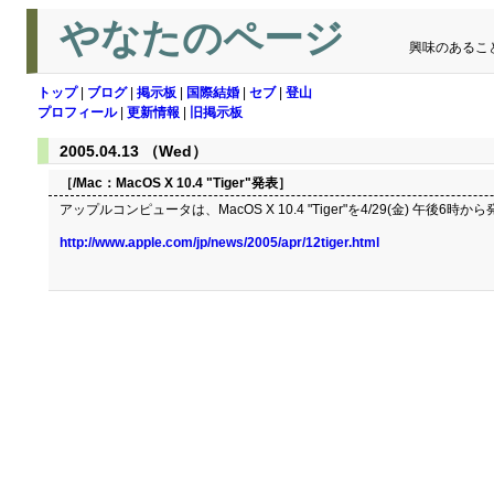
やなたのページ
興味のあるこ
トップ
|
ブログ
|
掲示板
|
国際結婚
|
セブ
|
登山
プロフィール
|
更新情報
|
旧掲示板
2005.04.13 （Wed）
［/Mac：
MacOS X 10.4 "Tiger"発表
］
アップルコンピュータは、MacOS X 10.4 "Tiger"を4/29(金) 午後6
http://www.apple.com/jp/news/2005/apr/12tiger.html