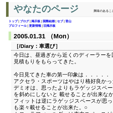
やなたのページ
興味のあるこ
トップ
|
ブログ
|
掲示板
|
国際結婚
|
セブ
|
登山
プロフィール
|
更新情報
|
旧掲示板
2005.01.31 （Mon）
［/Diary：
車選び
］
今日は、昼過ぎから近くのディーラーを
見積もりをもらってきた。
今日見てきた車の第一印象は．．．．．
アクセラ・スポーツはやはり格好良かっ
デミオは、思ったよりもラゲッジスペー
を斜めにしないと 載せることが出来な
フィットは逆にラゲッジスペースが思っ
も楽々載せることが出来た。○