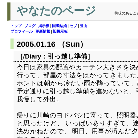
やなたのページ
興味のあるこ
トップ
|
ブログ
|
掲示板
|
国際結婚
|
セブ
|
登山
プロフィール
|
更新情報
|
旧掲示板
2005.01.16 （Sun）
［/Diary：
引っ越し準備
］
今日は家具の配置やカーテン大きさを決
行って、部屋の寸法をはかってきました
ホントは朝から冷たい雨が降っていて、
予定通りに引っ越し準備を進めないと、
我慢して外出。
帰りに川崎のヨドバシに寄って、照明器
と思ったけど、 いっぱいありすぎて、
決めかねたので、 明日、用事が済んだ