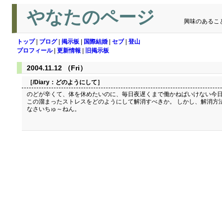
やなたのページ
興味のあるこ
トップ
|
ブログ
|
掲示板
|
国際結婚
|
セブ
|
登山
プロフィール
|
更新情報
|
旧掲示板
2004.11.12 （Fri）
［/Diary：
どのようにして
］
のどが辛くて、体を休めたいのに、毎日夜遅くまで働かねばいけない今日
この溜まったストレスをどのようにして解消すべきか。 しかし、解消方
なさいちゅ～ねん。