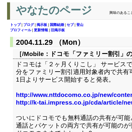
やなたのページ
興味のあるこ
トップ
|
ブログ
|
掲示板
|
国際結婚
|
セブ
|
登山
プロフィール
|
更新情報
|
旧掲示板
2004.11.29 （Mon）
［/Mobile：
ドコモ「ファミリー割引」
ドコモは「２ヶ月くりこし」 サービス
分をファミリー割引適用対象者内で共有可能
1日よりサービス開始すると発表。
http://www.nttdocomo.co.jp/new/conte
http://k-tai.impress.co.jp/cda/article
ついにドコモでも無料通話の共有が可能
通話とパケットの両方で共有が可能のが