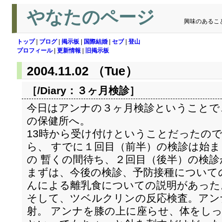
やなたのページ
興味のあるこ
トップ
|
ブログ
|
掲示板
|
国際結婚
|
セブ
|
登山
プロフィール
|
更新情報
|
旧掲示板
2004.11.02 （Tue）
［/Diary：
３ヶ月検診
］
今日はアンナの３ヶ月検診ということで
の保健所へ。
13時から受け付けということだったので
ら、 すでに１回目（前半）の検診は始
の 暫くの間待ち、２回目（後半）の検診
まずは、今後の検診、予防接種について
んによる離乳食についての説明があった
そして、ツベルクリンの反応検査。アン
射。 アンナを膝の上に座らせ、体をし