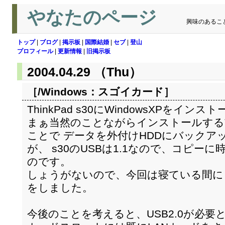
やなたのページ
興味のあるこ
トップ
|
ブログ
|
掲示板
|
国際結婚
|
セブ
|
登山
プロフィール
|
更新情報
|
旧掲示板
2004.04.29 （Thu）
［/Windows：
スゴイカード
］
ThinkPad s30にWindowsXPをイ
まぁ当然のことながらインストールする
ことで データを外付けHDDにバックア
が、 s30のUSBは1.1なので、コピ
のです。
しょうがないので、今回は寝ている間に
をしました。
今後のことを考えると、USB2.0が必要と