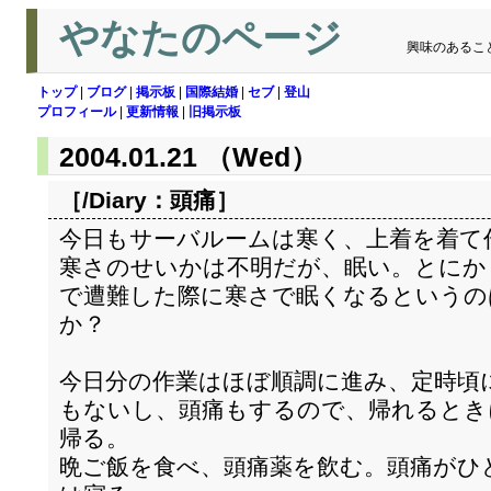
やなたのページ
興味のあるこ
トップ
|
ブログ
|
掲示板
|
国際結婚
|
セブ
|
登山
プロフィール
|
更新情報
|
旧掲示板
2004.01.21 （Wed）
［/Diary：
頭痛
］
今日もサーバルームは寒く、上着を着て
寒さのせいかは不明だが、眠い。とにか
で遭難した際に寒さで眠くなるというの
か？
今日分の作業はほぼ順調に進み、定時頃
もないし、頭痛もするので、帰れるとき
帰る。
晩ご飯を食べ、頭痛薬を飲む。頭痛がひ