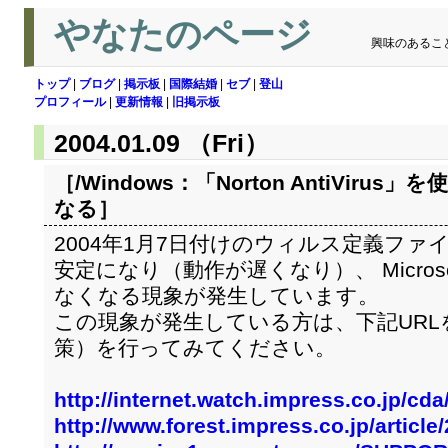
やなたのページ
興味のあるこ
トップ
|
ブログ
|
掲示板
|
国際結婚
|
セブ
|
登山
プロフィール
|
更新情報
|
旧掲示板
2004.01.09 （Fri）
［/Windows：
「Norton AntiViru
なる
］
2004年1月7日付けのウィルス定義ファ
安定になり（動作が遅くなり）、 Microsof
なくなる現象が発生しています。
この現象が発生している方は、下記URL
策）を行ってみてください。
http://internet.watch.impress.co.jp/cd
http://www.forest.impress.co.jp/articl