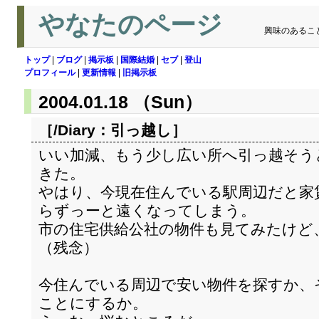
やなたのページ
興味のあるこ
トップ
|
ブログ
|
掲示板
|
国際結婚
|
セブ
|
登山
プロフィール
|
更新情報
|
旧掲示板
2004.01.18 （Sun）
［/Diary：
引っ越し
］
いい加減、もう少し広い所へ引っ越そう
きた。
やはり、今現在住んでいる駅周辺だと家
らずっーと遠くなってしまう。
市の住宅供給公社の物件も見てみたけど
（残念）
今住んでいる周辺で安い物件を探すか、
ことにするか。