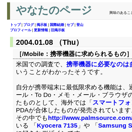
やなたのページ
興味のあるこ
トップ
|
ブログ
|
掲示板
|
国際結婚
|
セブ
|
登山
プロフィール
|
更新情報
|
旧掲示板
2004.01.08 （Thu）
［/Mobile：
携帯機器に求められるもの
米国での調査で、
携帯機器に必要なのは
いうことがわかったそうです。
自分が携帯端末に最低限求める機能は、
ール・To Do・メモ・メール・ブラウザ
たものとして、海外では「
スマートフォ
PDAが合体したものが発売されています
その中でも
http://www.palmsource.com
いる 「
Kyocera 7135
」や 「
Samsung S