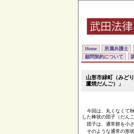
Home
所属弁護士
顧問契約について
山形市緑町（みど
鷹焼だんご）」
今回は、丸くなくて秋
した棒状の団子（だん
団子は、通常餅を小さ
そのような通常の形状