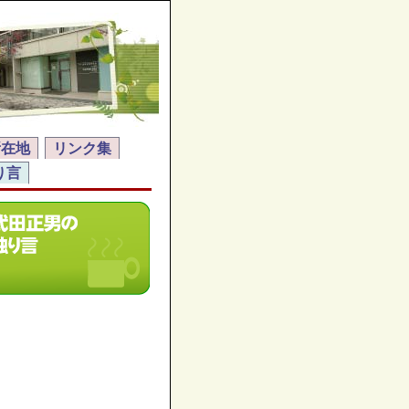
所在地
リンク集
り言