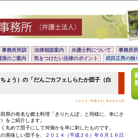
事務所所訓
法律相談案内
弁護士料について
事務所
講演のご案内
気をつけたい法律のポイント
武田正男の独
りちょう）の「だんごカフェしらたか団子（白
２０１４（平成２６）年６月２０日
田県の有名な郷土料理「きりたんぽ」と同様に、串にさ
ご）をご紹介します。
く丸めて団子にして何個かを串に刺したものです。
の美味しい団子を、
２０１４（平成２６）年６月１６日