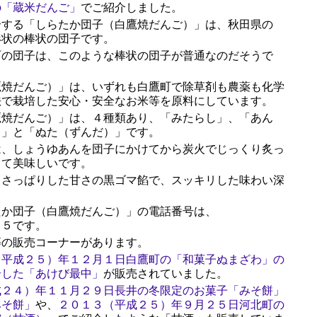
の「蔵米だんご」
でご紹介しました。
する「しらたか団子（白鷹焼だんご）」は、秋田県の
形状の棒状の団子です。
の団子は、このような棒状の団子が普通なのだそうで
焼だんご）」は、いずれも白鷹町で除草剤も農薬も化学
法で栽培した安心・安全なお米等を原料にしています。
焼だんご）」は、４種類あり、「みたらし」、「あん
）」と「ぬた（ずんだ）」です。
、しょうゆあんを団子にかけてから炭火でじっくり炙っ
くて美味しいです。
さっぱりした甘さの黒ゴマ餡で、スッキリした味わい深
。
か団子（白鷹焼だんご）」の電話番号は、
５５です。
の販売コーナーがあります。
（平成２５）年１２月１日白鷹町の「和菓子ぬまざわ」の
介した「あけび最中」
が販売されていました。
成２４）年１１月２９日長井の冬限定のお菓子「みそ餅」
みそ餅」
や、
２０１３（平成２５）年９月２５日河北町の