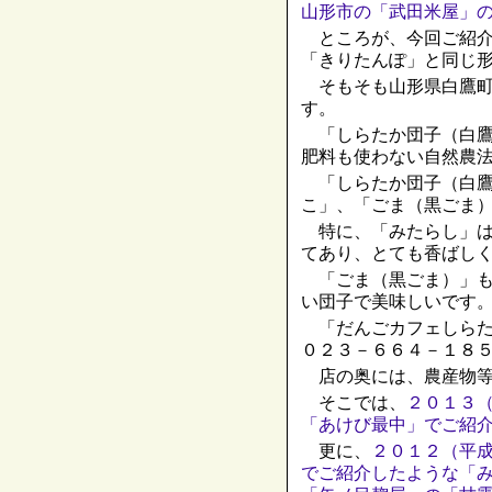
山形市の「武田米屋」
ところが、今回ご紹介
「きりたんぽ」と同じ
そもそも山形県白鷹町
す。
「しらたか団子（白鷹
肥料も使わない自然農
「しらたか団子（白鷹
こ」、「ごま（黒ごま
特に、「みたらし」は
てあり、とても香ばし
「ごま（黒ごま）」も
い団子で美味しいです
「だんごカフェしらた
０２３－６６４－１８
店の奥には、農産物等
そこでは、
２０１３
「あけび最中」でご紹
更に、
２０１２（平
でご紹介したような「