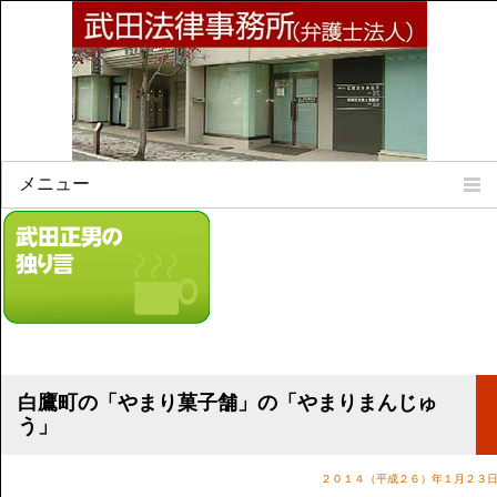
メニュー
Home
所属弁護士
事務所所訓
法律相談案内
弁護士料について
事務所所在地
白鷹町の「やまり菓子舗」の「やまりまんじゅ
リンク集
う」
顧問契約について
２０１４（平成２６）年１月２３