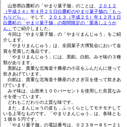
講演のご案内
山形県白鷹町の「やまり菓子舗」のことは、
２０１２
気をつけたい法律のポイント
（平成２４）年４月２５日白鷹町のやまり菓子舗の「もっ
武田正男の独り言
ちりどら」
、そして、
２０１３（平成２５）年１２月１日
白鷹町の「やまり菓子舗」の期間限定の「栗蒸しようか
ん」
でご紹介しました。
今回は「やまり菓子舗」の「やまりまんじゅう」をご紹
介します。
「やまりまんじゅう」は、全国菓子大博覧会において金
賞を受賞した逸品です。
「やまりまんじゅう」には、黒餡、白餡、みそ味の３種
類があります。
黒餡は、貴重な北海道十勝産の小豆をふんだんに使って
炊きあげています。
白餡は、貴重な北海道十勝産のささぎ豆を使って炊きあ
げています。
みそ味は、山形米１００パーセントを使用した良質なみ
そを使っています。
どれもこだわりの上質な味です。
また，まんじゅうの皮も，ふっくらとしてモチモチして
いる上等なものです。「やまりまんじゅう」は、各味とも
１個８５円です。
「やまり菓子舗」の電話番号は、０２３８ー８５ー２１