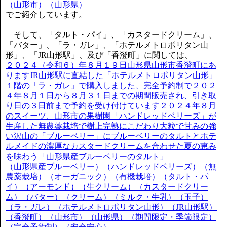
（山形市）（山形県）
でご紹介しています。
そして、「タルト・パイ」、「カスタードクリーム」、
「バター」、「ラ・ガレ」、「ホテルメトロポリタン山
形」、「JR山形駅」、及び「香澄町」に関しては、
２０２４（令和６）年８月１９日山形県山形市香澄町にあ
りますJR山形駅に直結した「ホテルメトロポリタン山形」
１階の「ラ・ガレ」で購入しました、完全予約制で２０２
４年８月１日から８月３１日までの期間販売され、引き取
り日の３日前まで予約を受け付けています２０２４年８月
のスイーツ、山形市の果樹園「ハンドレッドベリーズ」が
生産した無農薬栽培で樹上完熟にこだわり大粒で甘みの強
い沢山の「ブルーベリー」にブルーベリーのタルトとホテ
ルメイドの濃厚なカスタードクリームを合わせた夏の恵み
を味わう「山形県産ブルーベリーのタルト」
（山形県産ブルーベリー）（ハンドレッドベリーズ）（無
農薬栽培）（オーガニック）（有機栽培）（タルト・パ
イ）（アーモンド）（生クリーム）（カスタードクリー
ム）（バター）（クリーム）（ミルク・牛乳）（玉子）
（ラ・ガレ）（ホテルメトロポリタン山形）（JR山形駅）
（香澄町）（山形市）（山形県）（期間限定・季節限定）