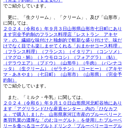
（完全予約制）（安全安心）
でご紹介しています。
更に、「生クリーム」、「クリーム」、及び「山形市」
に関しては、
２０２４（令和６）年９月３日山形県山形市七日町にあり
ます完全予約制のフランス料理店「レストラン アキヤ
マ」の、繊細な味付けと独創的で斬新な盛り付けで、味だ
けでなく目でも楽しませてくれる「おまかせコース料理」
（フランス料理）（フランス）（イタリア）（コンソメ）
（マグロ・鮪）（トウモロコシ）（フォアグラ）（鮎）
（デラウエア）（ブドウ）（山形牛）（牛肉）（パンナコ
ッタ）（生クリーム）（ゼラチン）（コーヒー）（アキヤ
マ・あきやま）（七日町）（山形市）（山形県）（完全予
約制）
でご紹介しています。
また、「ミルク・牛乳」に関しては、
２０２４（令和６）年９月１０日山形県河北町谷地にあり
ます「アグリランドひな産直センター」内の「ひなカフ
ェ」で購入しました、山形県寒河江市産のブルーベリーと
奥羽乳業の濃厚な「のむヨーグルト」を使用したブルーベ
リーを食べるヨーグルトドリンク「ブルーベリーヨーグル