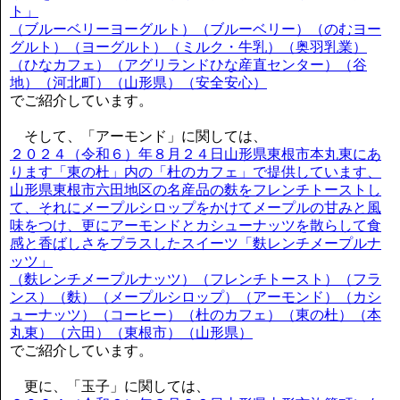
ト」
（ブルーベリーヨーグルト）（ブルーベリー）（のむヨー
グルト）（ヨーグルト）（ミルク・牛乳）（奥羽乳業）
（ひなカフェ）（アグリランドひな産直センター）（谷
地）（河北町）（山形県）（安全安心）
でご紹介しています。
そして、「アーモンド」に関しては、
２０２４（令和６）年８月２４日山形県東根市本丸東にあ
ります「東の杜」内の「杜のカフェ」で提供しています、
山形県東根市六田地区の名産品の麩をフレンチトーストし
て、それにメープルシロップをかけてメープルの甘みと風
味をつけ、更にアーモンドとカシューナッツを散らして食
感と香ばしさをプラスしたスイーツ「麩レンチメープルナ
ッツ」
（麩レンチメープルナッツ）（フレンチトースト）（フラ
ンス）（麩）（メープルシロップ）（アーモンド）（カシ
ューナッツ）（コーヒー）（杜のカフェ）（東の杜）（本
丸東）（六田）（東根市）（山形県）
でご紹介しています。
更に、「玉子」に関しては、