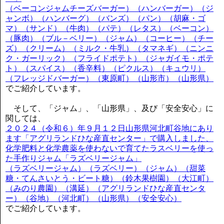
（ベーコンジャムチーズバーガー）（ハンバーガー）（ジ
ャンボ）（ハンバーグ）（バンズ）（パン）（胡麻・ゴ
マ）（サンド）（牛肉）（パテ）（レタス）（ベーコン）
（豚肉）（ブル－ベリー）（ジャム）（コーヒー）（チー
ズ）（クリーム）（ミルク・牛乳）（タマネギ）（ニンニ
ク・ガーリック）（フライドポテト）（ジャガイモ・ポテ
ト）（スパイス）（香辛料）（ピクルス）（キュウリ）
（フレッジドバーガー）（東原町）（山形市）（山形県）
でご紹介しています。
そして、「ジャム」、「山形県」、及び「安全安心」に
関しては、
２０２４（令和６）年９月１２日山形県河北町谷地にあり
ます「アグリランドひな産直センター」で購入しました、
化学肥料と化学農薬を使わないで育てたラスベリーを使っ
た手作りジャム「ラズベリージャム」
（ラズベリージャム）（ラズベリー）（ジャム）（甜菜
糖・てんさいとう・ビート糖）（鈴木果樹園）（大江町）
（みのり農園）（溝延）（アグリランドひな産直センタ
ー）（谷地）（河北町）（山形県）（安全安心）
でご紹介しています。