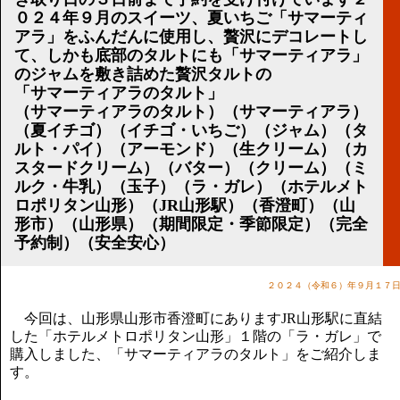
講演のご案内
０２４年９月のスイーツ、夏いちご「サマーティ
気をつけたい法律のポイント
アラ」をふんだんに使用し、贅沢にデコレートし
武田正男の独り言
て、しかも底部のタルトにも「サマーティアラ」
のジャムを敷き詰めた贅沢タルトの
「サマーティアラのタルト」
（サマーティアラのタルト）（サマーティアラ）
（夏イチゴ）（イチゴ・いちご）（ジャム）（タ
ルト・パイ）（アーモンド）（生クリーム）（カ
スタードクリーム）（バター）（クリーム）（ミ
ルク・牛乳）（玉子）（ラ・ガレ）（ホテルメト
ロポリタン山形）（JR山形駅）（香澄町）（山
形市）（山形県）（期間限定・季節限定）（完全
予約制）（安全安心）
２０２４（令和６）年９月１７
今回は、山形県山形市香澄町にありますJR山形駅に直結
した「ホテルメトロポリタン山形」１階の「ラ・ガレ」で
購入しました、「サマーティアラのタルト」をご紹介しま
す。