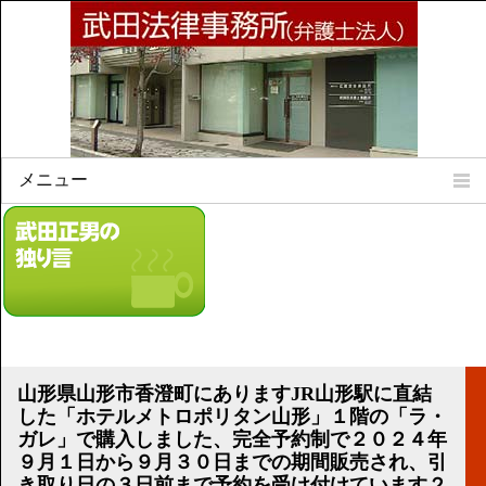
メニュー
Home
所属弁護士
事務所所訓
法律相談案内
弁護士料について
事務所所在地
山形県山形市香澄町にありますJR山形駅に直結
リンク集
した「ホテルメトロポリタン山形」１階の「ラ・
ガレ」で購入しました、完全予約制で２０２４年
顧問契約について
９月１日から９月３０日までの期間販売され、引
き取り日の３日前まで予約を受け付けています２