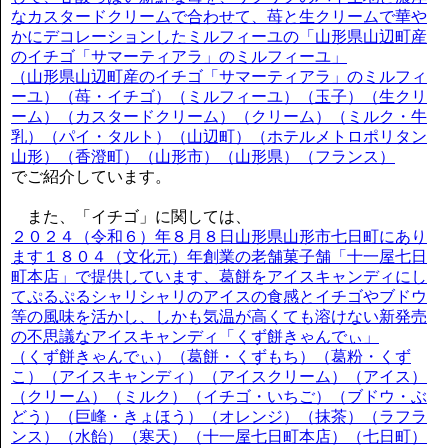
なカスタードクリームで合わせて、苺と生クリームで華や
かにデコレーションしたミルフィーユの「山形県山辺町産
のイチゴ「サマーティアラ」のミルフィーユ」
（山形県山辺町産のイチゴ「サマーティアラ」のミルフィ
ーユ）（苺・イチゴ）（ミルフィーユ）（玉子）（生クリ
ーム）（カスタードクリーム）（クリーム）（ミルク・牛
乳）（パイ・タルト）（山辺町）（ホテルメトロポリタン
山形）（香澄町）（山形市）（山形県）（フランス）
でご紹介しています。
また、「イチゴ」に関しては、
２０２４（令和６）年８月８日山形県山形市七日町にあり
ます１８０４（文化元）年創業の老舗菓子舗「十一屋七日
町本店」で提供しています、葛餅をアイスキャンディにし
てぷるぷるシャリシャリのアイスの食感とイチゴやブドウ
等の風味を活かし、しかも気温が高くても溶けない新発売
の不思議なアイスキャンディ「くず餅きゃんでぃ」
（くず餅きゃんでぃ）（葛餅・くずもち）（葛粉・くず
こ）（アイスキャンディ）（アイスクリーム）（アイス）
（クリーム）（ミルク）（イチゴ・いちご）（ブドウ・ぶ
どう）（巨峰・きょほう）（オレンジ）（抹茶）（ラフラ
ンス）（水飴）（寒天）（十一屋七日町本店）（七日町）