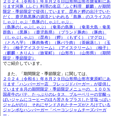
２０２４（令和６）年８月２６日山形県山形市旅篭町にあ
ります河豚（ふぐ）料理の名店「ふぐ料理 麒麟」が期間
限定・季節限定で提供しています、昆布と鰹の出汁でいた
だく、鹿児島黒豚の源流といわれる「島豚」のスライスの
しゃぶしゃぶ「島豚のしゃぶしゃぶ」
（島豚のしゃぶしゃぶ）（奄美の島豚）（奄美大島・奄美
群島）（黒豚）（鹿児島県）（ブランド豚肉）（豚肉）
（しゃぶしゃぶ）（昆布）（鰹）（もずく）（マグロ）
（とろろ芋）（豚肉角煮）（豚バラ肉）（茶碗蒸し）（玉
子）（柚子アイスクリーム）（アイスクリーム）（柚子）
（麒麟・きりん）（旅篭町）（山形市）（山形県）（期間
限定・季節限定）
でご紹介しています。
また、「期間限定・季節限定」に関しては、
２０２４（令和６）年８月２９日山形県山形市東原町にあ
ります「ハンバーガー店 フレッジドバーガー」が提供し
ています８月の期間限定・季節限定メニューの、１００％
国産牛のパテ、たっぷりのレタス、ブルーベリーの甘酸っ
ぱいジャムにコーヒーのほろ苦さをプラスした甘塩っぱい
ジャムがのり、それにサンドされたチーズがとろけている
ジャンボなハンバーガー「ベーコンジャムチーズバーガ
ー」