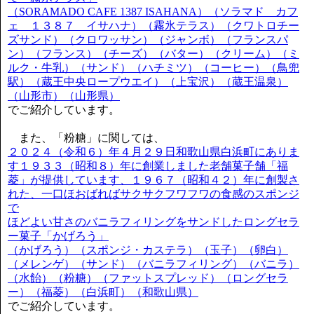
（SORAMADO CAFE 1387 ISAHANA）（ソラマド カフ
ェ １３８７ イサハナ）（霧氷テラス）（クワトロチー
ズサンド）（クロワッサン）（ジャンボ）（フランスパ
ン）（フランス）（チーズ）（バター）（クリーム）（ミ
ルク・牛乳）（サンド）（ハチミツ）（コーヒー）（鳥兜
駅）（蔵王中央ロープウエイ）（上宝沢）（蔵王温泉）
（山形市）（山形県）
でご紹介しています。
また、「粉糖」に関しては、
２０２４（令和６）年４月２９日和歌山県白浜町にありま
す１９３３（昭和８）年に創業しました老舗菓子舗「福
菱」が提供しています、１９６７（昭和４２）年に創製さ
れた、一口ほおばればサクサクフワフワの食感のスポンジ
で
ほどよい甘さのバニラフィリングをサンドしたロングセラ
ー菓子「かげろう」
（かげろう）（スポンジ・カステラ）（玉子）（卵白）
（メレンゲ）（サンド）（バニラフィリング）（バニラ）
（水飴）（粉糖）（ファットスプレッド）（ロングセラ
ー）（福菱）（白浜町）（和歌山県）
でご紹介しています。