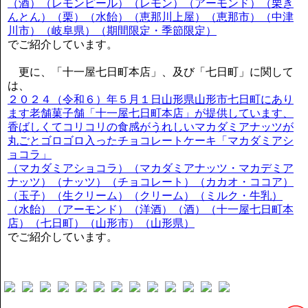
（酒）（レモンピール）（レモン）（アーモンド）（栗き
んとん）（栗）（水飴）（恵那川上屋）（恵那市）（中津
川市）（岐阜県）（期間限定・季節限定）
でご紹介しています。
更に、「十一屋七日町本店」、及び「七日町」に関して
は、
２０２４（令和６）年５月１日山形県山形市七日町にあり
ます老舗菓子舗「十一屋七日町本店」が提供しています、
香ばしくてコリコリの食感がうれしいマカダミアナッツが
丸ごとゴロゴロ入ったチョコレートケーキ「マカダミアシ
ョコラ」
（マカダミアショコラ）（マカダミアナッツ・マカデミア
ナッツ）（ナッツ）（チョコレート）（カカオ・ココア）
（玉子）（生クリーム）（クリーム）（ミルク・牛乳）
（水飴）（アーモンド）（洋酒）（酒）（十一屋七日町本
店）（七日町）（山形市）（山形県）
でご紹介しています。