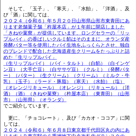
そして、「玉子」、「寒天」、「水飴」、「洋酒」、及
び「酒」に関しては、
２０２４（令和６）年５月２０日山形県山形市東青田にあ
ります老舗菓子舗「杵屋本店」が１年前に開店しました
「きねや菓寮」が提供しています、ロングセラーの「リッ
プルパイ」の香ばしいクルミ餡はそのままに、オランダ産
発酵バター等を使用したパイ生地をふっくらとさせ、独自
のブレンドで配合した北海道産生クリームをたっぷりと詰
めた「生リップルパイ」
（生リップルパイ）（パイ・タルト）（白餡）（白インゲ
ン豆）（大手亡豆）（白ササゲ豆）（クルミ）（発酵バタ
ー）（バター）（生クリーム）（クリーム）（ミルク・牛
乳）（玉子）（ラード・豚脂）（寒天）（水飴）（塩）
（オレンジリキュール）（オレンジ）（リキュール）（洋
酒）（酒）（きねや菓寮）（杵屋本店）（東青田）（山形
市）（山形県）（オランダ）
でご紹介しています。
更に、「チョコレート」、及び「カカオ・ココア」に関
しては、
２０２４（令和６）年６月８日東京都千代田区丸の内にあ