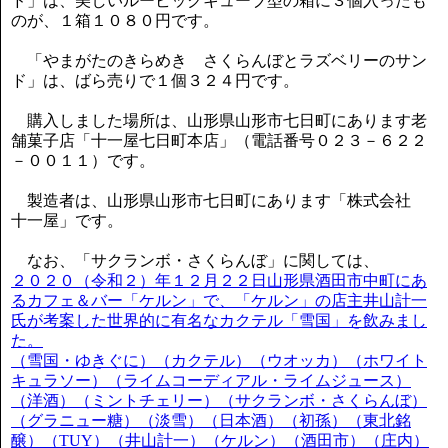
ド」は、美しいルービックキューブ型の箱に３個入ったも
のが、１箱１０８０円です。
「やまがたのきらめき さくらんぼとラズベリーのサン
ド」は、ばら売りで１個３２４円です。
購入しました場所は、山形県山形市七日町にあります老
舗菓子店「十一屋七日町本店」（電話番号０２３－６２２
－００１１）です。
製造者は、山形県山形市七日町にあります「株式会社
十一屋」です。
なお、「サクランボ・さくらんぼ」に関しては、
２０２０（令和２）年１２月２２日山形県酒田市中町にあ
るカフェ＆バー「ケルン」で、「ケルン」の店主井山計一
氏が考案した世界的に有名なカクテル「雪国」を飲みまし
た。
（雪国・ゆきぐに）（カクテル）（ウオッカ）（ホワイト
キュラソー）（ライムコーディアル・ライムジュース）
（洋酒）（ミントチェリー）（サクランボ・さくらんぼ）
（グラニュー糖）（淡雪）（日本酒）（初孫）（東北銘
醸）（TUY）（井山計一）（ケルン）（酒田市）（庄内）