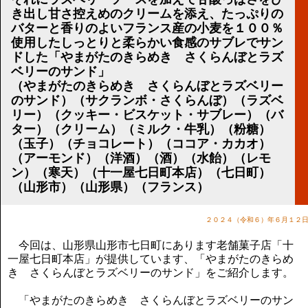
講演のご案内
き出し甘さ控えめのクリームを添え、たっぷりの
気をつけたい法律のポイント
バターと香りのよいフランス産の小麦を１００％
武田正男の独り言
使用したしっとりと柔らかい食感のサブレでサン
ドした「やまがたのきらめき さくらんぼとラズ
ベリーのサンド」
（やまがたのきらめき さくらんぼとラズベリー
のサンド）（サクランボ・さくらんぼ）（ラズベ
リー）（クッキー・ビスケット・サブレー）（バ
ター）（クリーム）（ミルク・牛乳）（粉糖）
（玉子）（チョコレート）（ココア・カカオ）
（アーモンド）（洋酒）（酒）（水飴）（レモ
ン）（寒天）（十一屋七日町本店）（七日町）
（山形市）（山形県）（フランス）
２０２４（令和６）年６月１２
今回は、山形県山形市七日町にあります老舗菓子店「十
一屋七日町本店」が提供しています、「やまがたのきらめ
き さくらんぼとラズベリーのサンド」をご紹介します。
「やまがたのきらめき さくらんぼとラズベリーのサン