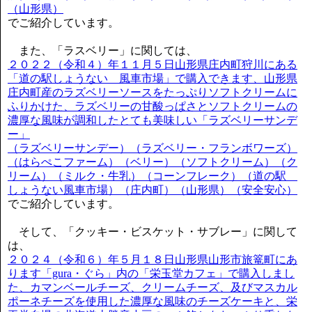
（山形県）
でご紹介しています。
また、「ラスベリー」に関しては、
２０２２（令和４）年１１月５日山形県庄内町狩川にある
「道の駅しょうない 風車市場」で購入できます、山形県
庄内町産のラズベリーソースをたっぷりソフトクリームに
ふりかけた、ラズベリーの甘酸っぱさとソフトクリームの
濃厚な風味が調和したとても美味しい「ラズベリーサンデ
ー」
（ラズベリーサンデー）（ラズベリー・フランボワーズ）
（はらぺこファーム）（ベリー）（ソフトクリーム）（ク
リーム）（ミルク・牛乳）（コーンフレーク）（道の駅
しょうない風車市場）（庄内町）（山形県）（安全安心）
でご紹介しています。
そして、「クッキー・ビスケット・サブレー」に関して
は、
２０２４（令和６）年５月１８日山形県山形市旅篭町にあ
ります「gura・ぐら」内の「栄玉堂カフェ」で購入しまし
た、カマンベールチーズ、クリームチーズ、及びマスカル
ポーネチーズを使用した濃厚な風味のチーズケーキと、栄