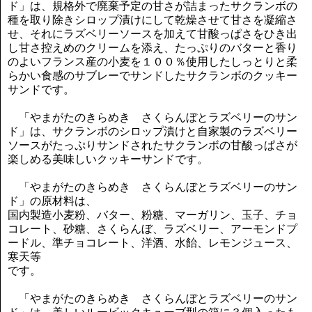
ド」は、規格外で廃棄予定の甘さが詰まったサクランボの
種を取り除きシロップ漬けにして乾燥させて甘さを凝縮さ
せ、それにラズベリーソースを加えて甘酸っぱさをひき出
し甘さ控えめのクリームを添え、たっぷりのバターと香り
のよいフランス産の小麦を１００％使用したしっとりと柔
らかい食感のサブレーでサンドしたサクランボのクッキー
サンドです。
「やまがたのきらめき さくらんぼとラズベリーのサン
ド」は、サクランボのシロップ漬けと自家製のラズベリー
ソースがたっぷりサンドされたサクランボの甘酸っぱさが
楽しめる美味しいクッキーサンドです。
「やまがたのきらめき さくらんぼとラズベリーのサン
ド」の原材料は、
国内製造小麦粉、バター、粉糖、マーガリン、玉子、チョ
コレート、砂糖、さくらんぼ、ラズベリー、アーモンドプ
ードル、準チョコレート、洋酒、水飴、レモンジュース、
寒天等
です。
「やまがたのきらめき さくらんぼとラズベリーのサン