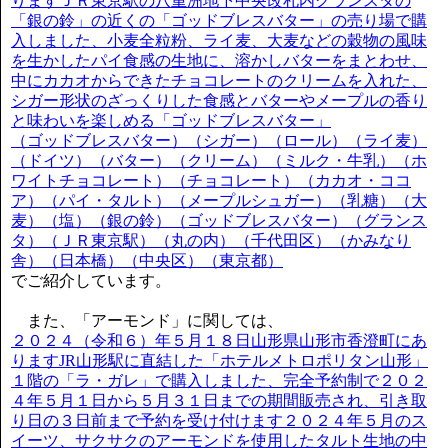
りますＪＲ東京駅の八重洲地下中央改札内グランスタの
「銀の鈴」の近くの「ゴッドブレスバター」の売り場で購
入しました、小麦全粒粉、ライ麦、大麦などの穀物の風味
を生かしたパイ食感の生地に、溶かしバターをまとわせ、
中にカカオからできたチョコレートのクリームを入れた、
シガー形状のざっくりした食感とバターやメープルの香り
と味わいを楽しめる「ゴッドブレスバター」
（ゴッドブレスバター）（シガー）（ロール）（ライ麦）
（ドイツ）（バター）（クリーム）（ミルク・牛乳）（ホ
ワイトチョコレート）（チョコレート）（カカオ・ココ
ア）（パイ・タルト）（メープルシュガー）（乳糖）（大
麦）（塩）（銀の鈴）（ゴッドブレスバター）（グランス
タ）（ＪＲ東京駅）（丸の内）（千代田区）（かみなり
舎）（日本橋）（中央区）（東京都）
でご紹介しています。
また、「アーモンド」に関しては、
２０２４（令和６）年５月１８日山形県山形市香澄町にあ
りますJR山形駅に直結した「ホテルメトロポリタン山形」
１階の「ラ・ガレ」で購入しました、完全予約制で２０２
４年５月１日から５月３１日までの期間販売され、引き取
り日の３日前まで予約を受け付けます２０２４年５月のス
イーツ、サクサクのアーモンドを使用したタルト生地の中