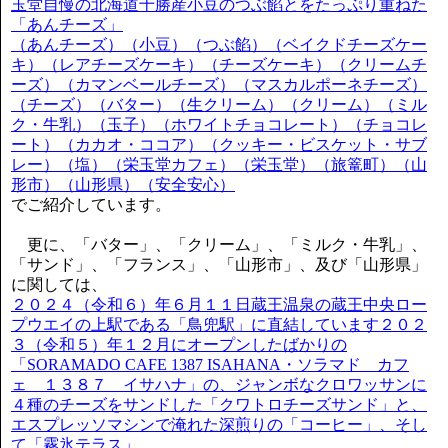
玉堂自慢の北海道十勝産小豆のつぶ餡とをたっぷり重ねた
「あんチーズ」
（あんチーズ）（小豆）（つぶ餡）（ベイクドチーズケー
キ）（レアチーズケーキ）（チーズケーキ）（クリームチ
ーズ）（カマンベールチーズ）（マスカルポーネチーズ）
（チーズ）（バター）（生クリーム）（クリーム）（ミル
ク・牛乳）（玉子）（ホワイトチョコレート）（チョコレ
ート）（カカオ・ココア）（クッキー・ビスケット・サブ
レー）（塩）（栄玉堂カフェ）（栄玉堂）（旅篭町）（山
形市）（山形県）（安全安心）
でご紹介しています。
更に、「バター」、「クリーム」、「ミルク・牛乳」、
「サンド」、「フランス」、「山形市」、及び「山形県」
に関しては、
２０２４（令和６）年６月１１日蔵王温泉の蔵王中央ロー
プウエイの上駅である「鳥兜駅」に直結しています２０２
３（令和５）年１２月にオープンしたばかりの
「SORAMADO CAFE 1387 ISAHANA・ソラマド カフ
ェ １３８７ イサハナ」の、ジャンボなクロワッサンに
４種のチーズをサンドした「クワトロチーズサンド」と、
エスプレッソマシンで淹れた深煎りの「コーヒー」、そし
て「霧氷テラス」