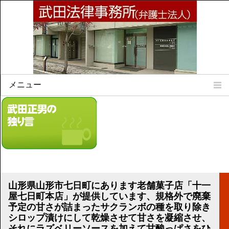
メニュー
Home
所属弁護士
事務所所訓
法律相談案内
弁護士料について
事務所所在地
山形県山形市七日町にあります老舗菓子店「十一
リンク集
屋七日町本店」が提供しています、規格外で廃棄
予定の甘さが詰まったサクランボの種を取り除き
顧問契約について
シロップ漬けにして乾燥させて甘さを凝縮させ、
それにラズベリーソースを加えて甘酸っぱさをひ