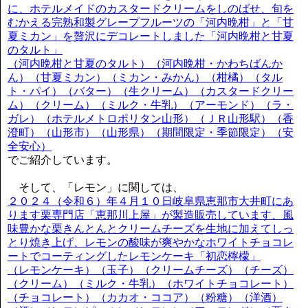
に、ホテルメイドのカスタードクリームをしのばせ、旬を
むかえる完熟和製グレープフルーツの「河内晩柑」と「甘
夏ミカン」を贅沢にデコレートしました「河内晩柑と甘夏
のタルト」
（河内晩柑と甘夏のタルト）（河内晩柑・かわちばんか
ん）（甘夏ミカン）（ミカン・みかん）（柑橘）（タル
ト・パイ）（バター）（生クリーム）（カスタードクリー
ム）（クリーム）（ミルク・牛乳）（アーモンド）（ラ・
ガレ）（ホテルメトロポリタン山形）（ＪＲ山形駅）（香
澄町）（山形市）（山形県）（期間限定・季節限定）（安
全安心）
でご紹介しています。
そして、「レモン」に関しては、
２０２４（令和６）年４月１０日岐阜県恵那市大井町にあ
ります栗専門店「恵那川上屋」が製造販売しています、風
味豊かな栗きんとんとクリームチーズを生地に加えてしっ
とり焼き上げ、レモンの酸味が爽やかなホワイトチョコレ
ートでコーティングしたレモンケーキ「初恋檸檬」
（レモンケーキ）（玉子）（クリームチーズ）（チーズ）
（クリーム）（ミルク・牛乳）（ホワイトチョコレート）
（チョコレート）（カカオ・ココア）（粉糖）（洋酒）