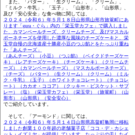
また、「バター」、「生クリーム」、「クリーム」、
「ミルク・牛乳」、「玉子」、「山形市」、「山形県」、
及び「安心安全」な食べ物に関しては、
２０２４（令和６）年５月１８日山形県山形市旅篭町にあ
ります「gura・ぐら」内の「栄玉堂カフェ」で購入しまし
た、カマンベールチーズ、クリームチーズ、及びマスカル
ポーネチーズを使用した濃厚な風味のチーズケーキと、栄
玉堂自慢の北海道産十勝産小豆のつぶ餡とをたっぷり重ね
た「あんチーズ」
（あんチーズ）（小豆）（つぶ餡）（ベイクドチーズケー
キ）（レアチーズケーキ）（チーズケーキ）（クリームチ
ーズ）（カマンベールチーズ）（マスカルポーネチーズ）
（チーズ）（バター）（生クリーム）（クリーム）（ミル
ク・牛乳）（玉子）（ホワイトチョコレート）（チョコレ
ート）（カカオ・ココア）（クッキー・ビスケット・サブ
レー）（塩）（栄玉堂カフェ）（栄玉堂）（旅篭町）（山
形市）（山形県）（安全安心）
でご紹介しています。
そして、「アーモンド」に関しては、
２０２４（令和６）年５月１４日山形県高畠町亀岡に移転
しました創業１００年超の老舗菓子店「ココ・デ・カシェ
ット・イズミヤ」が提供しています、たっぷりの干したイ