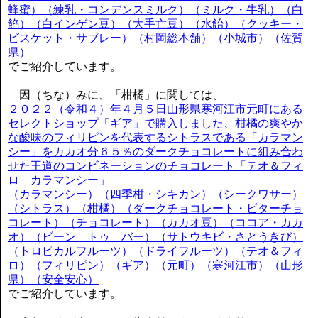
蜂蜜）（練乳・コンデンスミルク）（ミルク・牛乳）（白
餡）（白インゲン豆）（大手亡豆）（水飴）（クッキー・
ビスケット・サブレー）（村岡総本舗）（小城市）（佐賀
県）
でご紹介しています。
因（ちな）みに、「柑橘」に関しては、
２０２２（令和４）年４月５日山形県寒河江市元町にある
セレクトショップ「ギア」で購入しました、柑橘の爽やか
な酸味のフィリピンを代表するシトラスである「カラマン
シー」をカカオ分６５％のダークチョコレートに組み合わ
せた王道のコンビネーションのチョコレート「テオ＆フィ
ロ カラマンシー」
（カラマンシー）（四季柑・シキカン）（シークワサー）
（シトラス）（柑橘）（ダークチョコレート・ビターチョ
コレート）（チョコレート）（カカオ豆）（ココア・カカ
オ）（ビーン トゥ バー）（サトウキビ・さとうきび）
（トロピカルフルーツ）（ドライフルーツ）（テオ＆フィ
ロ）（フィリピン）（ギア）（元町）（寒河江市）（山形
県）（安全安心）
でご紹介しています。