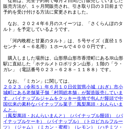
従前は、完全予約制で毎月２日間だけ販売していました
販売方法が、１ヶ月間販売され、引き取り日の３日前まで
予約を受け付ける方法に変更されました。
なお、２０２４年６月のスイーツは、「さくらんぼのタ
ルト」を予定しているようです。
「河内晩柑と甘夏のタルト」は、５号サイズ（直径１５
センチ・４～６名用）１ホールで４０００円です。
購入しました場所は、山形県山形市香澄町にあるJR山形
駅に直結した「ホテルメトロポリタン山形」１階の「ラ・
ガレ」（電話番号０２３－６２８－１１８８）です。
なお、「ミカン」に関しては、
２０２３（令和５）年６月１０日佐賀県小城（おぎ）市小
城町にある老舗菓子舗「村岡総本舗」が製造販売していま
す、パイナップルジャムをクッキー生地で包んだ饅頭で中
国伝来の素朴なパイナップル菓子「鳳梨萬頭・おんらいま
んと」
（鳳梨萬頭・おんらいまんと）（パイナップル饅頭）（パ
イナップルケーキ）（パイナップル）（トロピカルフルー
ツ）（ジャム）（ミカン・蜜柑）（レモン）（ハチミツ・