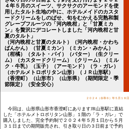
講演のご案内
４年５月のスイーツ、サクサクのアーモンドを使
気をつけたい法律のポイント
用したタルト生地の中に、ホテルメイドのカスタ
武田正男の独り言
ードクリームをしのばせ、旬をむかえる完熟和製
グレープフルーツの「河内晩柑」と「甘夏ミカ
ン」を贅沢にデコレートしました「河内晩柑と甘
夏のタルト」
（河内晩柑と甘夏のタルト）（河内晩柑・かわち
ばんかん）（甘夏ミカン）（ミカン・みかん）
（柑橘）（タルト・パイ）（バター）（生クリー
ム）（カスタードクリーム）（クリーム）（ミル
ク・牛乳）（玉子）（アーモンド）（ラ・ガレ）
（ホテルメトロポリタン山形）（ＪＲ山形駅）
（香澄町）（山形市）（山形県）（期間限定・季
節限定）（安全安心）
２０２４（令和６）年５月１８
今回は、山形県山形市香澄町にありますJR山形駅に直結
した「ホテルメトロポリタン山形」１階の「ラ・ガレ」で
購入しました、完全予約制で２０２４年５月１日から５月
３１日までの期間販売され、引き取り日の３日前まで予約