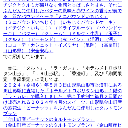
チジクとクルミが織りなす食感と香ばしさと甘さ、それに
ふんだんに使用したバターの風味と赤ワインの香りが奏で
る上質なパウンドケーキ「ミニパウンドいちじく」
（ミニパウンドいちじく）（いちじくパウンドケーキ）
（イチジク・いちじく）（ドライフルーツ）（パウンドケ
ーキ）（バター）（クリーム）（ミルク・牛乳）（玉子）
（クルミ）（アーモンド）（赤ワイン）（洋酒）（酒）
（ココ・デ・カシェット・イズミヤ）（亀岡）（高畠町）
（山形県）（安全安心）
でご紹介しています。
更に、「タルト」、「ラ・ガレ」、「ホテルメトロポリ
タン山形」、「ＪＲ山形駅」、「香澄町」、及び「期間限
定・季節限定」に関しては、
２０２４（令和６）年５月３日山形県山形市香澄町にある
JR山形駅に直結した「ホテルメトロポリタン山形」１階の
「ラ・ガレ」で購入しました、完全予約制で毎月２日間だ
け販売される２０２４年４月のスイーツ、山形県金山町産
の落花生「ビーナッツ」をふんだんに使用したタルトモン
ブラン
「金山町産ビーナッツのタルトモンブラン」
（金山町産ビーナッツのタルトモンブラン）（金山町産ピ