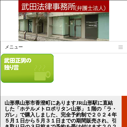
メニュー
Home
所属弁護士
事務所所訓
法律相談案内
弁護士料について
事務所所在地
山形県山形市香澄町にありますJR山形駅に直結
リンク集
した「ホテルメトロポリタン山形」１階の「ラ・
ガレ」で購入しました、完全予約制で２０２４年
顧問契約について
５月１日から５月３１日までの期間販売され、引
き取り日の３日前まで予約を受け付けます２０２