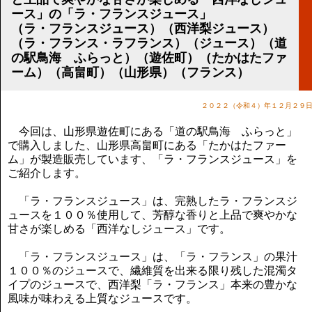
講演のご案内
ース」の「ラ・フランスジュース」
気をつけたい法律のポイント
（ラ・フランスジュース）（西洋梨ジュース）
武田正男の独り言
（ラ・フランス・ラフランス）（ジュース）（道
の駅鳥海 ふらっと）（遊佐町）（たかはたファ
ーム）（高畠町）（山形県）（フランス）
２０２２（令和４）年１２月２９
今回は、山形県遊佐町にある「道の駅鳥海 ふらっと」
で購入しました、山形県高畠町にある「たかはたファー
ム」が製造販売しています、「ラ・フランスジュース」を
ご紹介します。
「ラ・フランスジュース」は、完熟したラ・フランスジ
ュースを１００％使用して、芳醇な香りと上品で爽やかな
甘さが楽しめる「西洋なしジュース」です。
「ラ・フランスジュース」は、「ラ・フランス」の果汁
１００％のジュースで、繊維質を出来る限り残した混濁タ
イプのジュースで、西洋梨「ラ・フランス」本来の豊かな
風味が味わえる上質なジュースです。