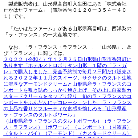
製造販売者は、山形県高畠町入生田にある「株式会社
たかはたファーム」（電話番号０１２０ー３５４ー４０
１）です。
「たかはたファーム」がある山形県高畠町は、西洋梨の
「ラ・フランス」の一大産地です。
なお、「ラ・フランス・ラフランス」、「山形県」、及
び「フランス」に関しては、
２０２２（令和４）年１２月２５日山形県山形市香澄町に
あります「ホテルメトロポリタン山形」１階の「ラ・ガ
レ」で購入しました、完全予約制で毎月２日間だけ販売さ
れる２０２２年１１月のスイーツ、サクサクのタルト生地
に濃厚なアーモンドクリームと山形県産ラ・フランスのコ
ンポートを敷き詰めしっかり焼き上げ、その上に自家製カ
スタードクリームをタップリ絞り、旬のラ・フランスのコ
ンポートをふんだんにデコレーションした、ラ・フランス
の上品な香りとフルーティな食感を愉しめる「山形県産
ラ・フランスのタルトポワール」
（山形県産ラ・フランスのタルトポワール）（ラ・フラン
ス・ラフランス）（ポワール）（コンポート）（甘露煮）
（タルト・パイ）（アーモンド）（カスタードクリーム）