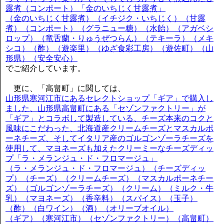
露煮（コンポート）「金のいちじく甘露煮」
（金のいちじく甘露煮）（イチジク・いちじく）（甘露
煮）（コンポート）（グラニュー糖）（水飴）（アガベシ
ロップ）（竜舌蘭・りゅうぜつらん）（テキーラ）（メキ
シコ）（酢）（遊楽里）（ゆざ食彩工房）（遊佐町）（山
形県）（安全安心）
でご紹介しています。
更に、「高畠町」に関しては、
山形県寒河江市にあるセレクトショップ「ギア」で購入し
ました、山形県高畠町にある「セゾンファクトリー」が
「ギア」とコラボして製造している、チーズ本来のコクと
風味にこだわった、北海道産クリームチーズとマスカルポ
ーネチーズ、そしてイタリア産のゴルゴンゾーラチーズを
使用して、マヨネーズも加えたクリーミーなチーズディッ
プ「ラ・メランジュ・ド・フロマージュ」
（ラ・メランジュ・ド・フロマージュ）（チーズディッ
プ）（チーズ）（クリームチーズ）（マスカルポーネチー
ズ）（ゴルゴンゾーラチーズ）（クリーム）（ミルク・牛
乳）（マヨネーズ）（香辛料）（スパイス）（玉子）
（酢）（白ワイン）（酒）（オリーブオイル）
（ギア）（寒河江市）（セゾンファクトリー）（高畠町）