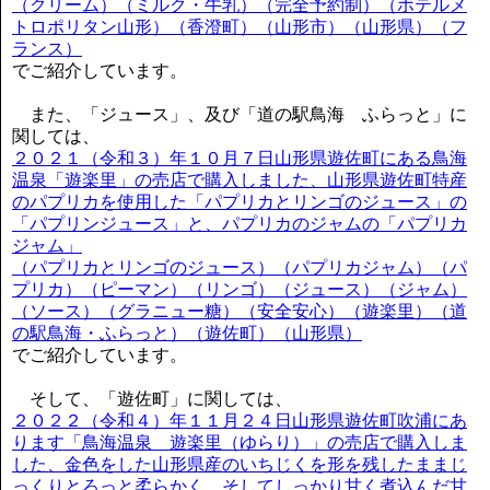
（クリーム）（ミルク・牛乳）（完全予約制）（ホテルメ
トロポリタン山形）（香澄町）（山形市）（山形県）（フ
ランス）
でご紹介しています。
また、「ジュース」、及び「道の駅鳥海 ふらっと」に
関しては、
２０２１（令和３）年１０月７日山形県遊佐町にある鳥海
温泉「遊楽里」の売店で購入しました、山形県遊佐町特産
のパプリカを使用した「パプリカとリンゴのジュース」の
「パプリンジュース」と、パプリカのジャムの「パプリカ
ジャム」
（パプリカとリンゴのジュース）（パプリカジャム）（パ
プリカ）（ピーマン）（リンゴ）（ジュース）（ジャム）
（ソース）（グラニュー糖）（安全安心）（遊楽里）（道
の駅鳥海・ふらっと）（遊佐町）（山形県）
でご紹介しています。
そして、「遊佐町」に関しては、
２０２２（令和４）年１１月２４日山形県遊佐町吹浦にあ
ります「鳥海温泉 遊楽里（ゆらり）」の売店で購入しま
した、金色をした山形県産のいちじくを形を残したままじ
っくりとろっと柔らかく、そしてしっかり甘く煮込んだ甘