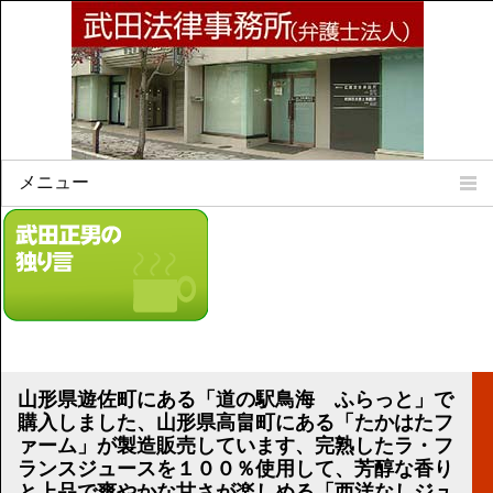
メニュー
Home
所属弁護士
事務所所訓
法律相談案内
弁護士料について
事務所所在地
山形県遊佐町にある「道の駅鳥海 ふらっと」で
リンク集
購入しました、山形県高畠町にある「たかはたフ
ァーム」が製造販売しています、完熟したラ・フ
顧問契約について
ランスジュースを１００％使用して、芳醇な香り
と上品で爽やかな甘さが楽しめる「西洋なしジュ