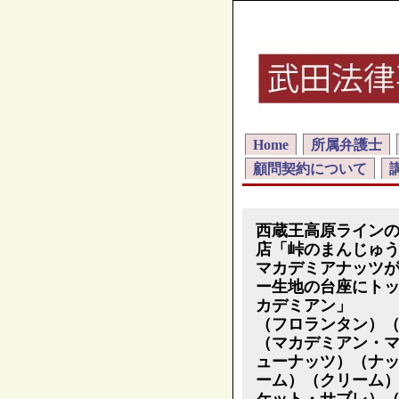
Home
所属弁護士
顧問契約について
西蔵王高原ライン
店「峠のまんじゅ
マカデミアナッツ
ー生地の台座にト
カデミアン」
（フロランタン）
（マカデミアン・
ューナッツ）（ナ
ーム）（クリーム
ケット・サブレ）