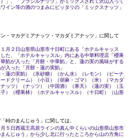
ツ）」、「ブラジルナッツ」がミックスされて沢山入って
赤ワイン等の酒のつまみにピッタリの「ミックスナッツ」
ン・マカデミアナッツ・マカダミアナッツ」に関して
１１月２日山形県山形市十日町にある「ホテルキャッス
ました、「ホテルキャッスル」内にある中華料理店「櫻果
中華餡が入った「月餅・中華餡」と、蓮の実の風味がする
餡が入った「月餅・蓮の実餡」
餅・蓮の実餡）（氷砂糖）（かん水）（レモン）（ピーナ
タードクリーム）（小豆）（胡麻・ゴマ）（米）（マカダ
アナッツ）（ナッツ）（中国酒）（寒天）（蓮の実）（玉
菓子）（櫻果林）（ホテルキャッスル）（十日町）（山形
「峠のまんじゅう」に関しては、
７月５日西蔵王高原ラインの真ん中くらいの山形県山形市
のまんじゅう」から少し北に行ったところから山の方角に