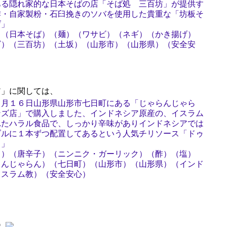
ある隠れ家的な日本そばの店「そば処 三百坊」が提供す
作・自家製粉・石臼挽きのソバを使用した貴重な「坊板そ
げ」
）（日本そば）（麺）（ワサビ）（ネギ）（かき揚げ）
ビ）（三百坊）（土坂）（山形市）（山形県）（安全安
」に関しては、
８月１６日山形県山形市七日町にある「じゃらんじゃら
ンズ店」で購入しました、インドネシア原産の、イスラム
れたハラル食品で、しっかり辛味がありインドネシアでは
ブルに１本ずつ配置してあるという人気チリソース「ドゥ
ス」
ス）（唐辛子）（ニンニク・ガーリック）（酢）（塩）
らんじゃらん）（七日町）（山形市）（山形県）（インド
イスラム教）（安全安心）