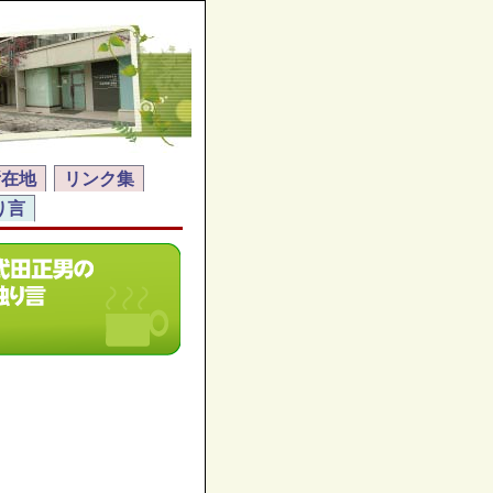
所在地
リンク集
り言