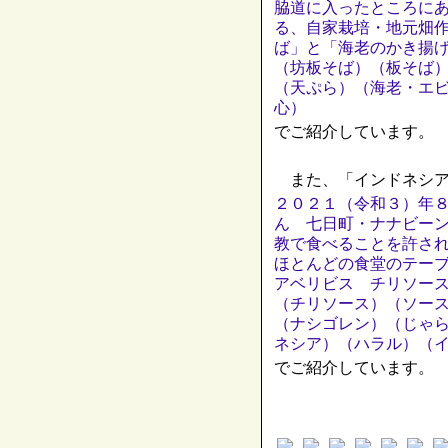
脇道に入ったところに
る、自家栽培・地元畑
ば」と「海老のかき揚
（坊板そば）（板そば
（天ぷら）（海老・エ
心）
でご紹介しています。
また、「インドネシア
２０２１（令和３）年
ん 七日町・ナナビー
教で食べることを許さ
ほとんどの食堂のテー
アベリビス チリソー
（チリソース）（ソー
（ナシゴレン）（じゃ
ネシア）（ハラル）（
でご紹介しています。