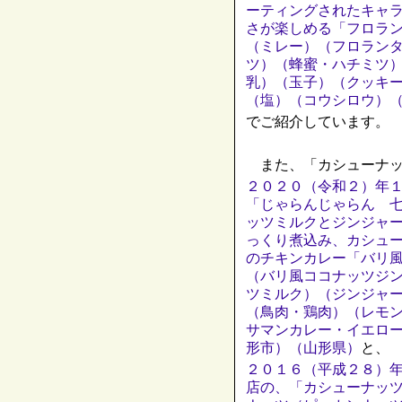
ーティングされたキャ
さが楽しめる「フロラ
（ミレー）（フロラン
ツ）（蜂蜜・ハチミツ
乳）（玉子）（クッキ
（塩）（コウシロウ）
でご紹介しています。
また、「カシューナッ
２０２０（令和２）年
「じゃらんじゃらん 
ッツミルクとジンジャ
っくり煮込み、カシュ
のチキンカレー「バリ
（バリ風ココナッツジ
ツミルク）（ジンジャ
（鳥肉・鶏肉）（レモ
サマンカレー・イエロ
形市）（山形県）
と、
２０１６（平成２８）
店の、「カシューナッ