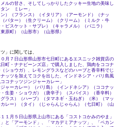
ラメルの甘さ、そしてしっかりしたクッキー生地の美味し
ンタン ミレー」
タン）（フランス）（イタリア）（アーモンド）（ナッ
）（バター）（生クリーム）（クリーム）（ミルク・牛
ー・ビスケット・サブレ）（キャラメル）（バニラ）
（東原町）（山形市）（山形県）
ツ」に関しては、
１０月７日山形県山形市七日町にあるエスニック雑貨店の
七日町・ナナビーンズ店」で購入しました、鶏肉をココナ
ー（ショウガ）、レモングラスなどのハーブと香辛料でじ
ーナッツを加えてコクを出した、インドネシア・バリ島風
風ココナッツジンジャーカレー」
ンジャーカレー）（バリ島）（インドネシア）（ココナッ
ー・生姜・ショウガ）（唐辛子）（スパイス）（香辛料）
ングラス）（ハーブ）（タマネギ・玉ねぎ）（米）（マッ
ーカレー）（タイ）（じゃらんじゃらん）（七日町）（山
年１１月５日山形県上山市にある「コストコかみのやま」
ツ」と「アーモンド」、「マカデミアナッツ」、「ペカン