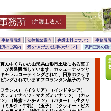
事務所所訓
法律相談案内
弁護士料について
事務所
講演のご案内
気をつけたい法律のポイント
武田正男の独
の真ん中くらいの山形県山形市土坂にある菓子
う」が製造販売しています、カシューナッツと
がキャラルコーティングされて、円形のクッキ
ッピングされていますフロランタン菓子の「マ
（フランス）（イタリア）（インドネシア）
マカデミアナッツ・マカダミアナッツ）（カシ
ッツ）（蜂蜜・ハチミツ）（バター）（生クリ
）（ミルク・牛乳）（玉子）（クッキー・ビス
（キャラメル）（峠のまんじゅう）（土坂）