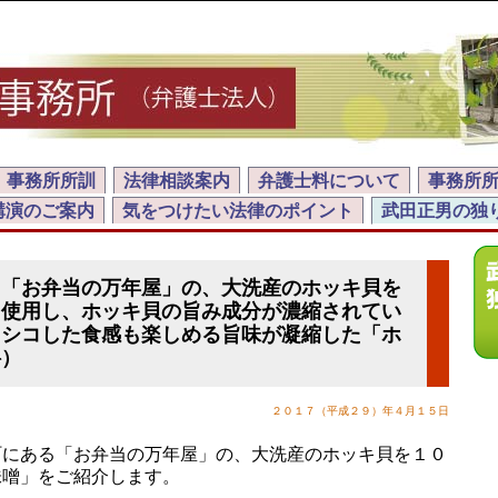
事務所所訓
法律相談案内
弁護士料について
事務所
講演のご案内
気をつけたい法律のポイント
武田正男の独
る「お弁当の万年屋」の、大洗産のホッキ貝を
％使用し、ホッキ貝の旨み成分が濃縮されてい
コシコした食感も楽しめる旨味が凝縮した「ホ
料）
２０１７（平成２９）年４月１５日
にある「お弁当の万年屋」の、大洗産のホッキ貝を１０
味噌」をご紹介します。