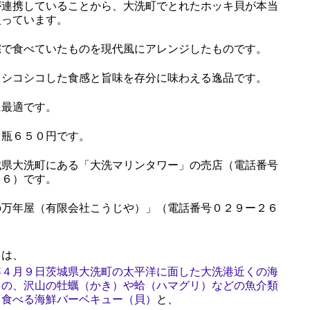
連携していることから、大洗町でとれたホッキ貝が本当
入っています。
で食べていたものを現代風にアレンジしたものです。
シコシコした食感と旨味を存分に味わえる逸品です。
最適です。
瓶６５０円です。
県大洗町にある「大洗マリンタワー」の売店（電話番号
６６）です。
万年屋（有限会社こうじや）」（電話番号０２９ー２６
は、
年４月９日茨城県大洗町の太平洋に面した大洗港近くの海
」の、沢山の牡蠣（かき）や蛤（ハマグリ）などの魚介類
て食べる海鮮バーベキュー（貝）
と、