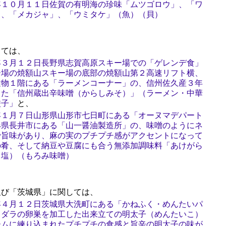
年１０月１１日佐賀の有明海の珍味「ムツゴロウ」、「ワ
」、「メカジャ」、「ウミタケ」（魚）（貝）
ては、
年３月１２日長野県志賀高原スキー場での「ゲレンデ食」
ー場の焼額山スキー場の底部の焼額山第２高速リフト横、
建物１階にある「ラーメンコーナー」の、信州佐久産３年
した「信州蔵出辛味噌（からしみそ）」（ラーメン・中華
餃子」
と、
年１月７日山形県山形市七日町にある「オーヌマデパート
形県長井市にある「山一醤油製造所」の、味噌のようにネ
で旨味があり、麻の実のプチプチ感がアクセントになって
の肴、そして納豆や豆腐にも合う無添加調味料「あけがら
（塩）（もろみ味噌）
び「茨城県」に関しては、
年４月１２日茨城県大洗町にある「かねふく・めんたいパ
ウダラの卵巣を加工した出来立ての明太子（めんたいこ）
ームに練り込まれたプチプチの食感と旨辛の明太子の味が