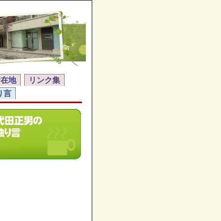
所在地
リンク集
り言