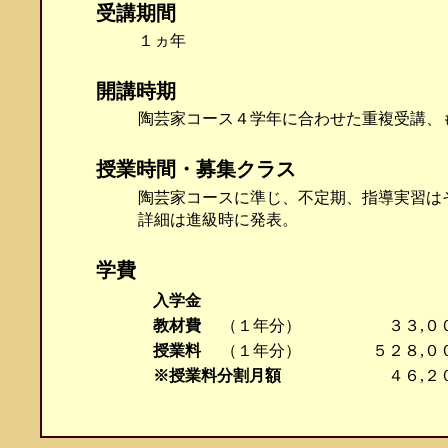
受講期間
１ヵ年
開講時期
陶芸家コース４学年に合わせた重複受講、
授業時間・募集クラス
陶芸家コースに準じ、不定期、指導実習は
詳細は進級時に発表。
学費
入学金
教材費
（１年分）
３３,０
授業料
（１年分）
５２８,０
※授業料分割月額
４６,２