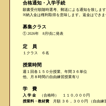
合格通知・入学手続
願書受付順随時選考、郵送による通知を致しま
※納入金は権利取得を意味します。返金はできま
募集クラス
① 2026年 8月頃に発表
定 員
１クラス ６名
授業時間
週１回各１５０分授業、年間３６単位
他、月８時間の自由練習授業有り
学 費
入 学 金
（合格時） １１０,０００円
授業料・教材費
月額 ３６，３００円 （自由練