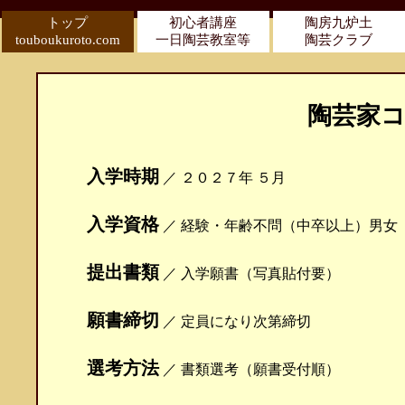
トップ
初心者講座
陶房九炉土
touboukuroto.com
一日陶芸教室等
陶芸クラブ
陶芸家
入学時期
／ ２０２７年 ５月
入学資格
／ 経験・年齢不問（中卒以上）男女
提出書類
／ 入学願書（写真貼付要）
願書締切
／ 定員になり次第締切
選考方法
／ 書類選考（願書受付順）